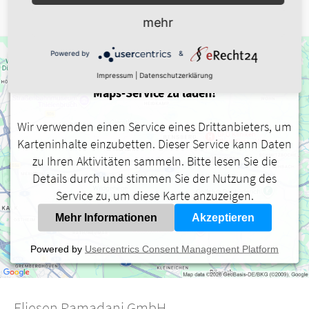
mehr
Powered by
&
Wir benötigen Ihre Zustimmung, um den Google
Impressum
|
Datenschutzerklärung
Maps-Service zu laden!
Wir verwenden einen Service eines Drittanbieters, um
Karteninhalte einzubetten. Dieser Service kann Daten
zu Ihren Aktivitäten sammeln. Bitte lesen Sie die
Details durch und stimmen Sie der Nutzung des
Service zu, um diese Karte anzuzeigen.
Mehr Informationen
Akzeptieren
Powered by
Usercentrics Consent Management Platform
Fliesen Ramadani GmbH